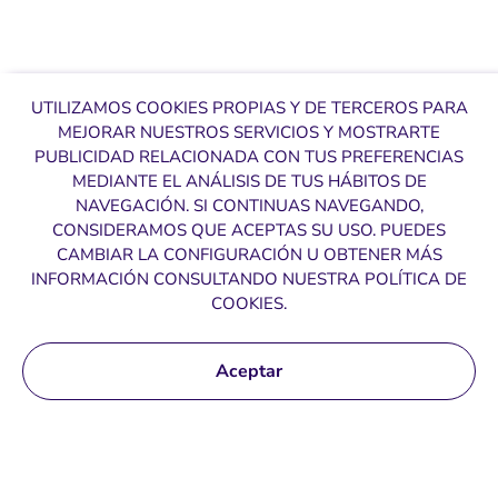
Si lo necesitas todo, diseñamos un plan
por plataforma e integral. También
UTILIZAMOS COOKIES PROPIAS Y DE TERCEROS PARA
creamos y publicamos los contenidos, con
MEJORAR NUESTROS SERVICIOS Y MOSTRARTE
un reporting automatizado
PUBLICIDAD RELACIONADA CON TUS PREFERENCIAS
MEDIANTE EL ANÁLISIS DE TUS HÁBITOS DE
Lexema identifica y filtra a creadores de
NAVEGACIÓN. SI CONTINUAS NAVEGANDO,
contenido y líderes de opinión para
CONSIDERAMOS QUE ACEPTAS SU USO. PUEDES
negociar directamente alianzas y planes de
CAMBIAR LA CONFIGURACIÓN U OBTENER MÁS
promoción de forma auténtica, tomando
INFORMACIÓN CONSULTANDO NUESTRA POLÍTICA DE
Creamos campañas personalizadas de
COOKIES.
como principal indicador tu retorno de
comunicación directa, segmentamos y
inversión
gestionamos tus listas de suscriptores y
Aceptar
automatizamos respuestas para impulsar
la fidelización a través del correo
electrónico